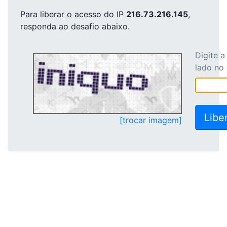
Para liberar o acesso
do IP
216.73.216.145
,
responda ao desafio abaixo.
Digite 
lado no
[trocar imagem]