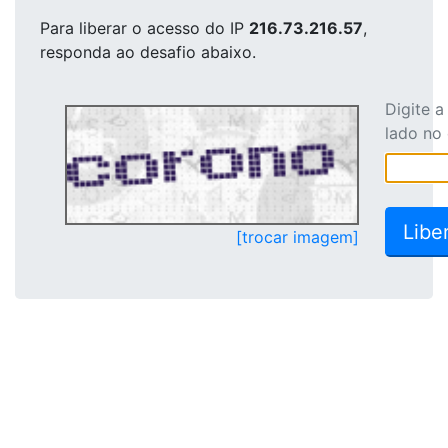
Para liberar o acesso
do IP
216.73.216.57
,
responda ao desafio abaixo.
Digite 
lado no
[trocar imagem]