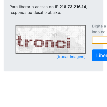
Para liberar o acesso
do IP
216.73.216.14
,
responda ao desafio abaixo.
Digite 
lado no
[trocar imagem]