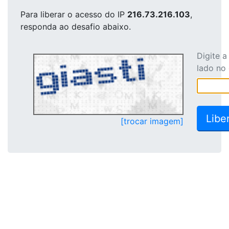
Para liberar o acesso
do IP
216.73.216.103
,
responda ao desafio abaixo.
Digite 
lado no
[trocar imagem]