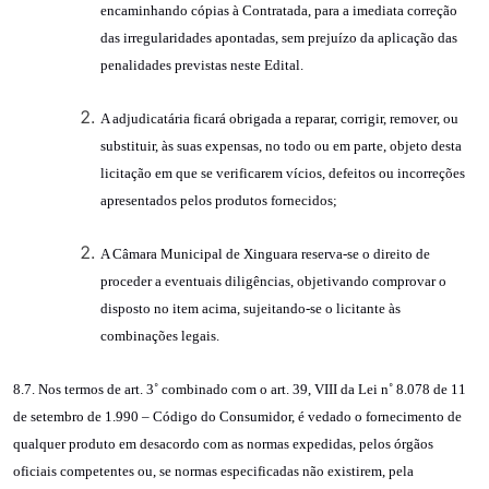
encaminhando cópias à Contratada, para a imediata correção
das irregularidades apontadas, sem prejuízo da aplicação das
penalidades previstas neste Edital.
A adjudicatária ficará obrigada a reparar, corrigir, remover, ou
substituir, às suas expensas, no todo ou em parte, objeto desta
licitação em que se verificarem vícios, defeitos ou incorreções
apresentados pelos produtos fornecidos;
A Câmara Municipal de Xinguara reserva-se o direito de
proceder a eventuais diligências, objetivando comprovar o
disposto no item acima, sujeitando-se o licitante às
combinações legais.
8.7. Nos termos de art. 3˚ combinado com o art. 39, VIII da Lei n˚ 8.078 de 11
de setembro de 1.990 – Código do Consumidor, é vedado o fornecimento de
qualquer produto em desacordo com as normas expedidas, pelos órgãos
oficiais competentes ou, se normas especificadas não existirem, pela