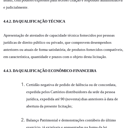
Brasil, com poderes expressos para receber citação e responder administrativa
e judicialmente.
4.4.2. DA QUALIFICAÇÃO TÉCNICA
Apresentação de atestados de capacidade técnica fornecidos por pessoas
jurídicas de direito público ou privado, que comprovem desempenhos
anteriores ou atuais de forma satisfatória, de produtos fornecidos compatíveis,
em característica, quantidade e prazos com o objeto desta licitação.
4.4.3. DA QUALIFICAÇÃO ECONÔMICO-FINANCEIRA
Certidão negativa de pedido de falência ou de concordata,
expedida pelos Cartórios distribuidores da sede da pessoa
jurídica, expedida até 90 (noventa) dias anteriores à data de
abertura da presente licitação
;
Balanço Patrimonial e demonstrações contábeis do último
exercício, já exigíveis e apresentadas na forma da lei,