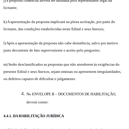
j) a proposta comercial deverá ser assinada pelo representante legal da
licitante;
k) A apresentação da proposta implicará na plena aceitação, por parte do
licitante, das condições estabelecidas neste Edital e seus Anexos;
l) Após a apresentação da proposta não cabe desistência, salvo por motivo
justo decorrente de fato superveniente e aceito pelo pregoeiro;
m) Serão desclassificados as propostas que não atenderem às exigências do
presente Edital e seus Anexos, sejam omissas ou apresentem irregularidades,
ou defeitos capazes de dificultar o julgamento.
No ENVELOPE B – DOCUMENTOS DE HABILITAÇÃO,
deverá conter:
4.4.1.
DA HABILITAÇÃO JURÍDICA