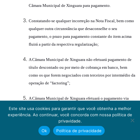
Câmara Municipal de Xinguara para pagamento.
Constatando-se qualquer incorreção na Nota Fiscal, bem como
qualquer outra circunstância que desaconselhe o seu
pagamento, o prazo para pagamento constante do item acima
fluirá a partir da respectiva regularização;
A Câmara Municipal de Xinguara não efetuará pagamento de
título descontado ou por meio de cobrança em banco, bem
como os que forem negociados com terceiros por intermédio da
operação de “factoring”;
A Câmara Municipal de Xinguara efetuará o pagamento via
ordem bancária, por intermédio do Banco do Brasil ou da Caixa
Este site usa cookies para garantir que você obtenha a melhor
Econômica Federal, para o banco discriminado na Nota Fiscal;
experiência. Ao continuar, você concorda com nossa política de
privavidade.
A Nota Fiscal deverá estar em nome da
Câmara Municipal de
Ok
Política de privacidade
Xinguara, com o CNPJ nº
04.344.819/0001-27.