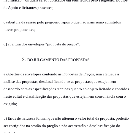
habilitação”, os quais serão rubricados em seus fechos pelo Pregoeiro, Equipe
de Apoio e licitantes presentes;
c) abertura da sessão pelo pregoeiro, após o que não mais serão admitidos
novos proponentes;
d) abertura dos envelopes “proposta de preços”.
DO JULGAMENTO DAS PROPOSTAS
a) Abertos os envelopes contendo as Propostas de Preços, será efetuada a
análise das propostas, desclassificando-se as propostas que estejam em
desacordo com as especificações técnicas quanto ao objeto licitado e contidos
neste edital e classificação das propostas que estejam em consonância com o
exigido;
b) Erros de natureza formal, que não alterem o valor total da proposta, poderão
ser corrigidos na sessão do pregão e não acarretarão a desclassificação do