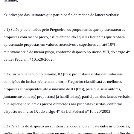
licitante;
c) indicação das licitantes que participarão da rodada de lances verbais:
c.1) Serão proclamados pelo Pregoeiro, os proponentes que apresentarem as
propostas com menor preço, assim entendido àqueles licitantes que tenham
apresentado propostas em valores sucessivos e superiores em até 10% ,
relativamente à de menor preço, conforme disposto no inciso VIII, do artigo 4º,
da Lei Federal nº 10.520/2002;
c.2) Em não havendo no mínimo, 03 (três) propostas escritas definidas nas
condições do inciso subitem anterior, o Pregoeiro classificará as melhores
propostas subsequentes, até o máximo de 03 (três), para que seus autores,
juntamente com a(s) proposta(s) já habilitada(s), participem dos lances verbais,
quaisquer que sejam os preços oferecidos nas propostas escritas, conforme
disposto no inciso IX , do artigo 4º, da Lei Federal nº 10.520/2002;
c.3) Para fins do disposto no subitem c.2, ocorrendo empate entre as propostas,
serão aceitas, sem limites, tanto quanto forem as propostas empatadas, a fim de