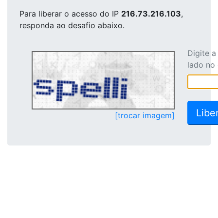
Para liberar o acesso
do IP
216.73.216.103
,
responda ao desafio abaixo.
Digite 
lado no
[trocar imagem]