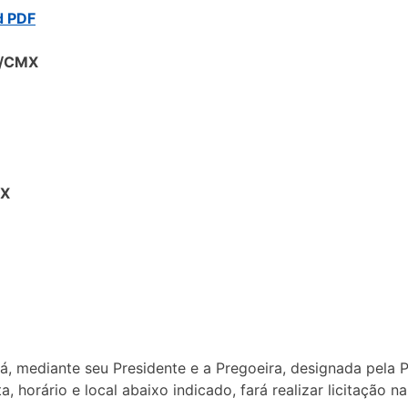
d PDF
9/CMX
MX
, mediante seu Presidente e a Pregoeira, designada pela Po
, horário e local abaixo indicado, fará realizar licitaç