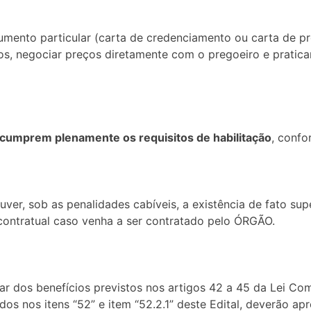
rumento particular (carta de credenciamento ou carta de 
os, negociar preços diretamente com o pregoeiro e pratic
 cumprem plenamente os requisitos de habilitação
, confo
uver, sob as penalidades cabíveis, a existência de fato sup
 contratual caso venha a ser contratado pelo ÓRGÃO.
zar dos benefícios previstos nos artigos 42 a 45 da Lei Co
dos nos itens “52” e item “52.2.1” deste Edital, deverão a