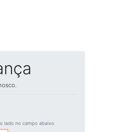
ança
nosco.
ao lado no campo abaixo