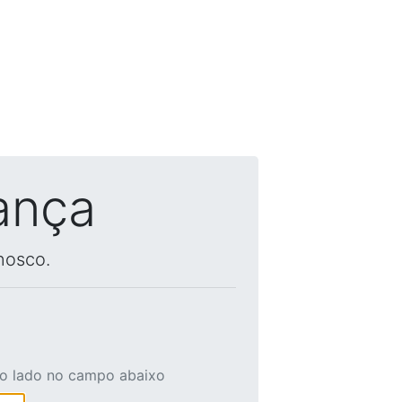
ança
nosco.
ao lado no campo abaixo