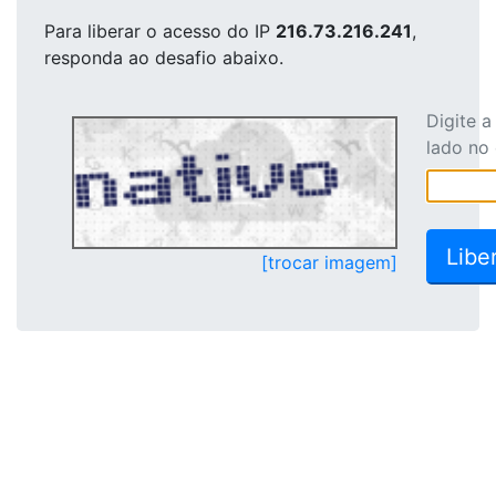
Para liberar o acesso
do IP
216.73.216.241
,
responda ao desafio abaixo.
Digite 
lado no
[trocar imagem]