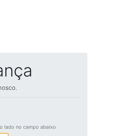
ança
nosco.
ao lado no campo abaixo