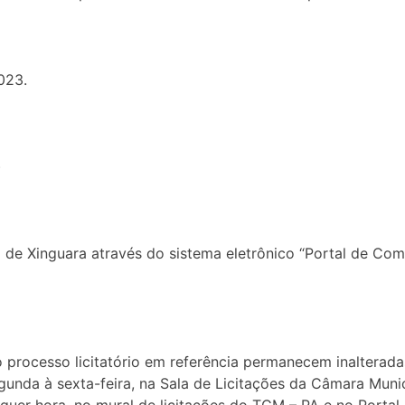
023.
)
de Xinguara através do sistema eletrônico “Portal de Compr
 processo licitatório em referência permanecem inalteradas
egunda à sexta-feira, na Sala de Licitações da Câmara Munic
alquer hora, no mural de licitações do TCM – PA e no Portal