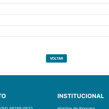
VOLTAR
TO
INSTITUCIONAL
 (94) 99288-0632
História de Xinguara