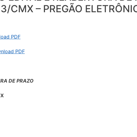
023/CMX – PREGÃO ELETRÔNI
nload PDF
wnload PDF
URA DE PRAZO
MX