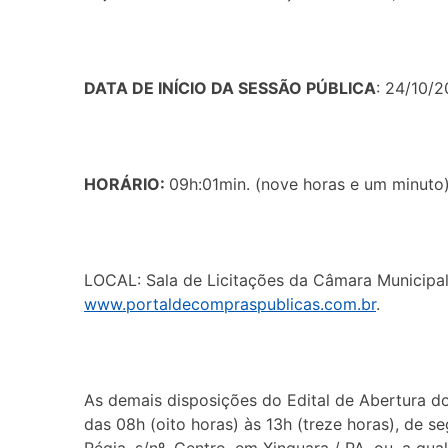
DATA DE INÍCIO DA SESSÃO PÚBLICA
: 24/10/2
HORÁRIO:
09h:01min. (nove horas e um minuto
LOCAL: Sala de Licitações da Câmara Municipal 
www.portaldecompraspublicas.com.br
.
As demais disposições do Edital de Abertura do
das 08h (oito horas) às 13h (treze horas), de s
Régia, s/nº, Centro, em Xinguara / PA, ou, a qu