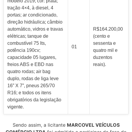
modelo 2019; cor: prata;
tração 4×4, à diesel, 4
portas; ar condicionado,
direção hidráulica; câmbio
automático, vidros e travas
R$164.200,00
elétricas; tanque de
(cento e
combustível 75 lts,
sessenta e
01
potência 190cv;
quatro mil e
capacidade 05 lugares,
duzentos
freios ABS e EBD nas
reais).
quatro rodas; air bag
duplo, rodas de liga leve
16” X 7”, pneus 265/70
R16; e todos os itens
obrigatórios da legislação
vigente.
Sendo assim, a licitante
MARCOVEL VEÍCULOS
COMÉRCIO LTDA
foi admitida a participar da fase de