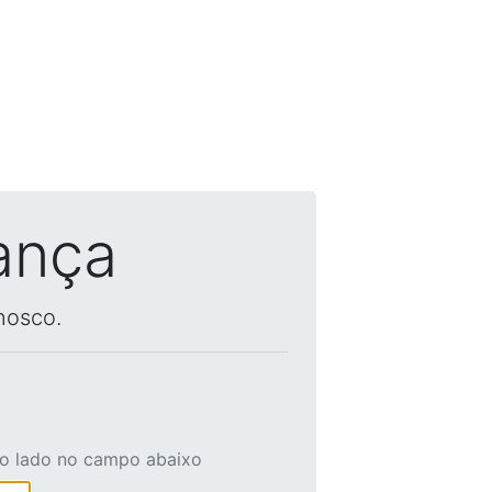
ança
nosco.
ao lado no campo abaixo