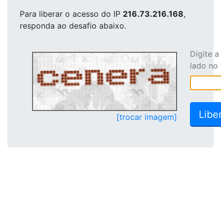
Para liberar o acesso
do IP
216.73.216.168
,
responda ao desafio abaixo.
Digite 
lado no
[trocar imagem]