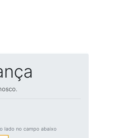
ança
nosco.
ao lado no campo abaixo