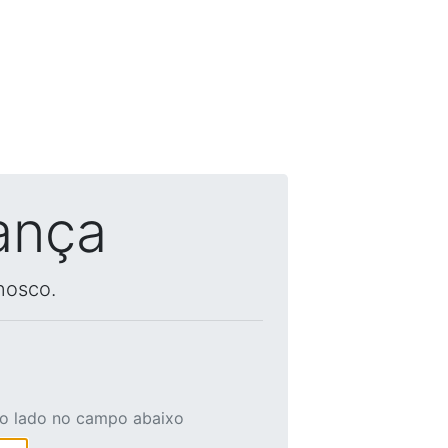
ança
nosco.
ao lado no campo abaixo