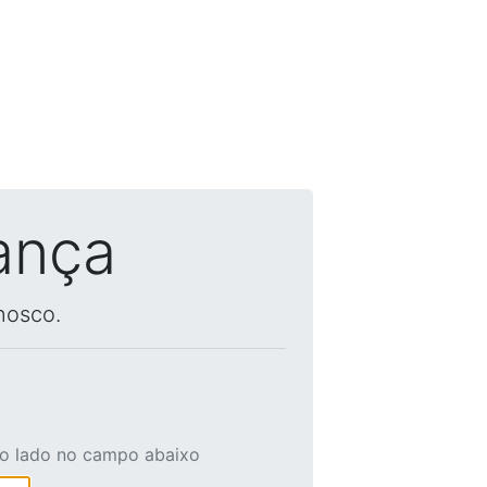
ança
nosco.
ao lado no campo abaixo