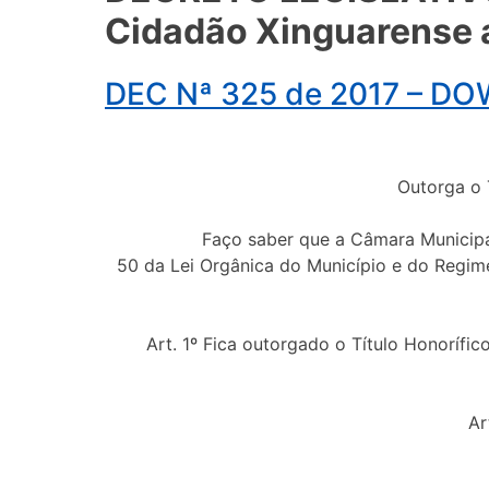
Cidadão Xinguarense a
DEC Nª 325 de 2017 – D
Outorga o 
Faço saber que a Câmara Municipal de Xin
50 da Lei Orgânica do Município e do Regimen
Art. 1º Fica outorgado o Título Honorífi
Art. 2º Est