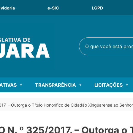
vidoria
e-SIC
LGPD
O que você está procu
LATIVAS
TRANSPARÊNCIA
LICITAÇÕES
. – Outorga o Título Honorífico de Cidadão Xinguarense ao Senhor
. º 325/2017. – Outorga o T