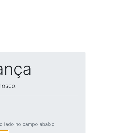
ança
nosco.
ao lado no campo abaixo