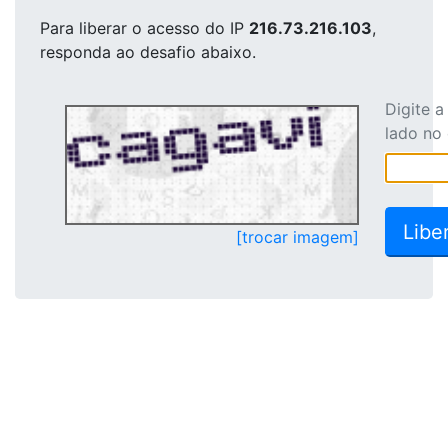
Para liberar o acesso
do IP
216.73.216.103
,
responda ao desafio abaixo.
Digite 
lado no
[trocar imagem]